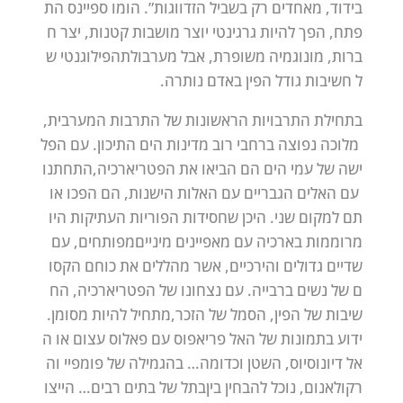
בידוד,
מאחדים
רק
בשביל
הזדווגות”.
הומו
ספיינס
הת
פתח,
הפך
להיות
גרגינטי
יוצר
מושבות
קטנות,
יצר
ח
ברות,
מונוגמיה
משופרת,
אבל
מערבולת
הפילוגנטי
ש
ל
חשיבות
גודל
הפין
באדם
נותרה.
בתחילת
התרבויות
הראשונות
של
התרבות
המערבית,
מלוכה
נפוצה
ברחבי
רוב
מדינות
הים
התיכון.
עם
הפל
ישה
של
עמי
הים
הם
הביאו
את
הפטריארכיה,
התחתנו
עם
האלים
הגבריים
עם
האלות
הישנות,
הם
הפכו
או
תם
למקום
שני.
היכן
שחסידות
הפוריות
העתיקות
היו
מרוממות
בארכיה
עם
מאפיינים
מיניים
מפותחים,
עם
שדיים
גדולים
והירכיים,
אשר
מהללים
את
כוחם
הקסו
ם
של
נשים
ברבייה.
עם
נצחונו
של
הפטריארכיה,
הח
שיבות
של
הפין,
הסמל
של
הזכר,
מתחיל
להיות
מסומן.
ידוע
בתמונות
של
האל
פריאפוס
עם
פאלוס
עצום
או
ה
אל
דיונוסיוס,
השטן
וכדומה…
בהגמילה
של
פומפיי
וה
רקולאנום,
נוכל
להבחין
בין
בתל
של
בתים
רבים…
הייצו