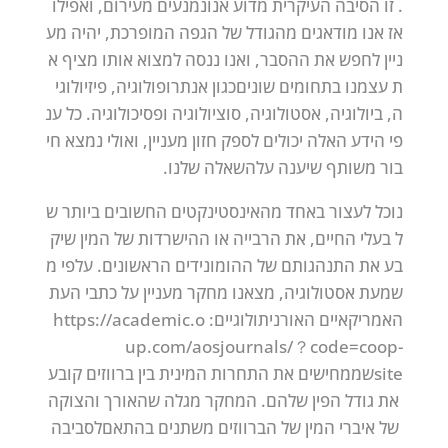
.
זו
הסיבה
העיקרית
מדוע
אנו
נמנעים
מעירום,
ואפילו
אז
אנו
מודאגים
מהגודל
של
הגפה
המופרכת,
יהיה
מע
ניין
לחפש
את
ההסבר,
ואנו
ננסה
למצוא
אותו
מציף
א
ת
עצמנו
בתחומים
שונים
כגון
אנתרופולוגיה,
פיזיולוגי
ה,
ביולוגיה,
אסטולוגיה,
סוציולוגיה
ופסיכולוגיה.
כל
ענ
פי
הידע
האלה
יכולים
לספק
חזון
מעניין,
ואולי
נמצא
חי
בור
משותף
שיענה
על
השאלה
שלנו.
נוכל
לעצור
באחד
מהאינסטינקטים
החשובים
ביותר
ש
ל
בעלי
החיים,
את
הרבייה
או
ההישרדות
של
המין
שיק
בע
את
התנהגותם
של
ההומונידים
הראשונים.
על
פי
מ
שמעת
אסטולוגיה,
מצאנו
מחקר
מעניין
על
כתבי
העת
האמריקאיים
האורניתולוגיים:
https://academic.o
up.com/aosjournals/？code=coop-
site
שממחישים
את
התחרות
המינית
בין
ברווזים
קובע
את
גודל
הפין
שלהם.
המחקר
מגלה
שהאורך
והצוקה
של
איברי
המין
של
הברווזים
משתנים
בהתאם
לסביבה