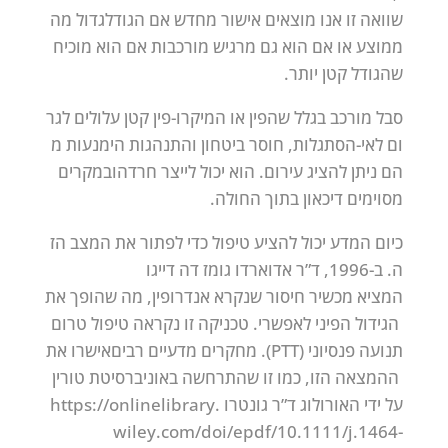
שוואה
זו
אנו
מוצאים
אישור
מחדש
אם
הגודל
גדול
מה
ממוצע
או
אם
הוא
גם
מרגיש
מורכבות
אם
הוא
מוכיח
שהגודל
קטן
יותר.
סבל
מורכב
בגלל
שהפין
או
המיקרו-פין
קטן
עלולים
לגר
ום
לאי-הסתגלות,
חוסר
ביטחון
והתנהגות
הימנעות
מ
הם
ניתן
להציג
עירום.
הוא
יכול
לייצר
חרדה
ובמקרים
מסוימים
דיכאון
בתוך
החולה.
כיום
המדע
יכול
להציע
טיפול
כדי
לפתור
את
המצב
הז
ה.
ב-1996,
ד”ר
אדוארדו
גומז
דה
דייגו
המציא
מכשיר
חיסור
שנקרא
אנדרופין,
מה
שהופך
את
הגידול
הפיני
לאפשרי.
טכניקה
זו
נקראה
טיפול
טרום
תנועה
פנסיוני
(PTT).
מחקרים
מדעיים
רבים
אישרו
את
ההמצאה
הזו,
כמו
זו
שהתרחשה
באוניברסיטת
טורין
על
ידי
האורולוג
ד”ר
גונטרו
https://onlinelibrary.
wiley.com/doi/epdf/10.1111/j.1464-