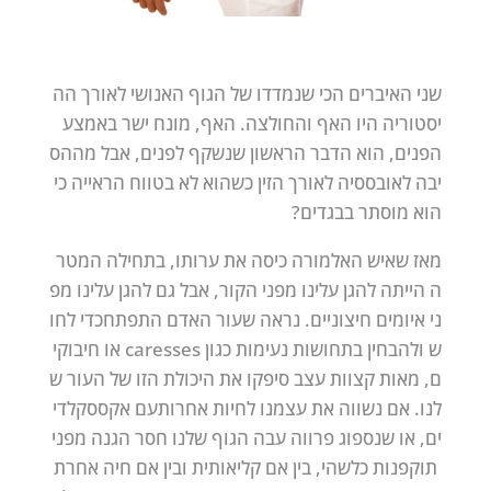
שני
האיברים
הכי
שנמדדו
של
הגוף
האנושי
לאורך
הה
יסטוריה
היו
האף
והחולצה.
האף,
מונח
ישר
באמצע
הפנים,
הוא
הדבר
הראשון
שנשקף
לפנים,
אבל
מה
הס
יבה
לאובססיה
לאורך
הזין
כשהוא
לא
בטווח
הראייה
כי
הוא
מוסתר
בבגדים?
מאז
שאיש
האלמורה
כיסה
את
ערותו,
בתחילה
המטר
ה
הייתה
להגן
עלינו
מפני
הקור,
אבל
גם
להגן
עלינו
מפ
ני
איומים
חיצוניים.
נראה
שעור
האדם
התפתח
כדי
לחו
ש
ולהבחין
בתחושות
נעימות
כגון
caresses
או
חיבוקי
ם,
מאות
קצוות
עצב
סיפקו
את
היכולת
הזו
של
העור
ש
לנו.
אם
נשווה
את
עצמנו
לחיות
אחרות
עם
אקססקלדי
ים,
או
שנספוג
פרווה
עבה
הגוף
שלנו
חסר
הגנה
מפני
תוקפנות
כלשהי,
בין
אם
קליאותית
ובין
אם
חיה
אחרת