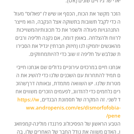
יאלי
של
גירויים
שונים
(UR).
הזכר
מקשר
את
הכוח,
הכסף
או
שיש
לו
“פאלוס”
מעול
ה
כדי
לקבל
תשובות
בתשוקה
אצל
הנקבה,
הוא
מייצר
התנהגויות
פעולה
ולשפר
את
כל
תכונותיו
המשוייכות
לרווח
ולהצלחה.
באופן
דומה,
אם
נקנה
חליפה
ורבים
מהאנשים
יחמיקו
לנו
(חיזוק
חברתי)
יגדיל
את
הסבירו
ת
שנלבש
על
חליפה
זו
שוב
כדי
להיות
מחוזקים.
אנחנו
חיים
במרכזים
עירוניים
גדולים
שם
אנחנו
חייבי
ם
תמיד
להתחרות
עם
השכנים
שלנו
כדי
להשיג
את
ה
מטרות
שלנו.
יש
השוואה
מתמדת,
ובאותה
דרך
שהזכ
רים
נלחמים
כדי
להזדווג,
לפעמים
הזכרים
משווים
אח
ד
לשני.
זה
המקרה
של
תסמונת
הבגדים,
https://w
ww.andropenis.com/es/dismorfofobia-
pene/
הטבע
הראשון
של
הפסיכולוג
פרננדו
מולינה-קמפוזאנ
ו,
האדם
משווה
את
גודל
החבר
של
האחרים
שלו.
בה