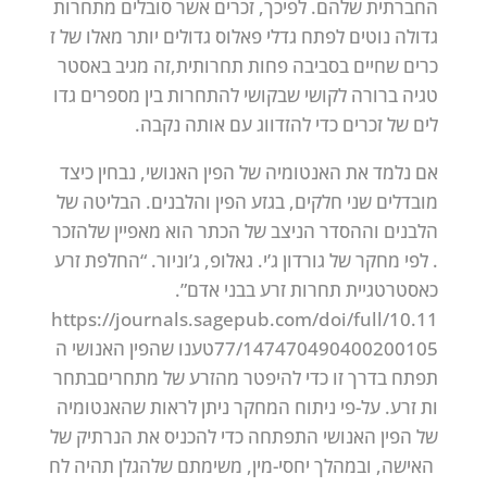
החברתית
שלהם.
לפיכך,
זכרים
אשר
סובלים
מתחרות
גדולה
נוטים
לפתח
גדלי
פאלוס
גדולים
יותר
מאלו
של
ז
כרים
שחיים
בסביבה
פחות
תחרותית,
זה
מגיב
באסטר
טגיה
ברורה
לקושי
שבקושי
להתחרות
בין
מספרים
גדו
לים
של
זכרים
כדי
להזדווג
עם
אותה
נקבה.
אם
נלמד
את
האנטומיה
של
הפין
האנושי,
נבחין
כיצד
מובדלים
שני
חלקים,
בגזע
הפין
והלבנים.
הבליטה
של
הלבנים
וההסדר
הניצב
של
הכתר
הוא
מאפיין
של
הזכר
.
לפי
מחקר
של
גורדון
ג’י.
גאלופ,
ג’וניור.
“החלפת
זרע
כאסטרטגיית
תחרות
זרע
בבני
אדם”.
https://journals.sagepub.com/doi/full/10.11
77/147470490400200105
טענו
שהפין
האנושי
ה
תפתח
בדרך
זו
כדי
להיפטר
מהזרע
של
מתחרים
בתחר
ות
זרע.
על-פי
ניתוח
המחקר
ניתן
לראות
שהאנטומיה
של
הפין
האנושי
התפתחה
כדי
להכניס
את
הנרתיק
של
האישה,
ובמהלך
יחסי-מין,
משימתם
של
הגלן
תהיה
לח