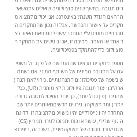
הזיהוי
של
משתנים
בסביבה
שמתקשרים
עם
האיש
ויוצ
רים
תגובה.
במשך
שנים
סוציולוגים
שואלים
את
השאל
ה
“האם
הגודל
משנה?
באינטרנט
אנו
יכולים
למצוא
מ
חקרים
על
אישור
והכחשה,
אבל
זה
נכון
שהמחקרים
ה
חברתיים
מוטים
ע”י
המחבר
עשוי
להטות
את
האיזון
לצ
ד
אחד
או
האחר.
מסיבה
זו,
אנו
נוטשים
את
המחקר
ה
סוציולוגי
כדי
להתמקד
בפסיכולוגיה.
מספר
מחקרים
מראים
שההמחשה
של
פין
גדול
משפי
עה
על
התגובה
המינית
של
השותף
המיני.
אם
נשתמ
ש
בשפה
של
פסיכולוגים
התנהגותיים,
גירוי
לא
מותנה
(
ארה”ב)
ייצור
תגובה
פיזיולוגית
לא
מותנית
(UR),
ככל
שהגירוי
(פין
גדול
יותר),
כך
יגדל
הסיכוי
לתגובה
גדולה
יותר
(יותר
תשוקה).
גירויים
חדשים
מאוחרים
יותר
שב
התחלה
יהיו
נייטרליים
יהיו
משויכים
לתגובה
זו,
לדוגמ
ה
גוף
שרירי,
עושר
או
כוח
יתמזכו
לגירוי
תמריץ
(CS)
שגם
יעורר
תגובה
של
תשוקה
מינית,
בשלב
זה,
דיפרנצ