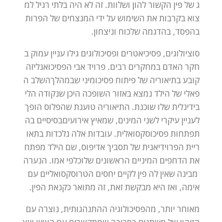
ג
של
פין
הקשור
להון
ושלוות.
זה
לא
היה
בלתי
רגיל
למ
צוא
בקרבות
את
השימוש
על
ידי
המנצחים
של
הפרות
בהפסד,
בהדגמה
של
כוח
וניצחון.
סוציולוגים,
פסיכיאטרים
ופסיכולוגים
גילו
עניין
עמוק
ב
חקר
האדם
במחקרים
רבים.
פרויד
אבי
הפסיכואנליזה
קובע
בתיאוריה
של
פיתוח
פסיכומיני
שבמהלך
השלב
ה
פאלי
של
הילד
נמצא
באזור
השופכה
היכן
שנקודה
הלי
בידינלית
שלו
שוכנת.
התיאוריה
טוענת
שהפלוס
הופך
לעניין
עיקרי
לשני
המינים,
שמאיץ
אירועים
בסיסיים
בה
תפתחות
פסיכוסקסואלית.
עובדות
אלה
נלכדות
בתאו
ריית
הפרוידיאנית
של
תסביך
אדיפוס,
שם
הילד
מפתח
את
הדחפים
המיניים
הראשונים
שלו
כלפי
אמו.
הנערה
מבינה
שאין
לה
פין
לקיים
יחסים
הטרוסקסואליים
עם
אימה,
ואז
היא
מבקשת
זאת,
זה
מתואר
כקנאת
הפין.
מאוחר
יותר,
מהפסיכולוגיה
ההתנהגותית,
נוצרה
עם