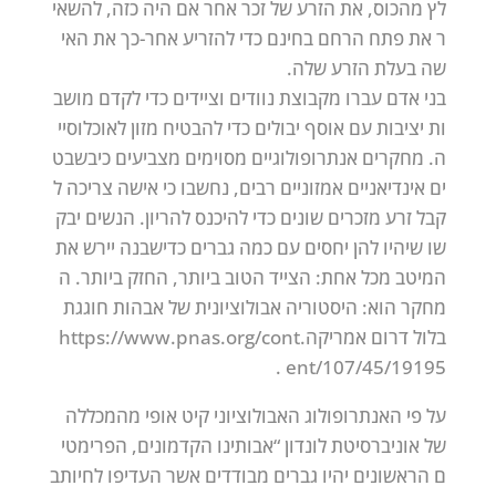
לץ
מהכוס,
את
הזרע
של
זכר
אחר
אם
היה
כזה,
להשאי
ר
את
פתח
הרחם
בחינם
כדי
להזריע
אחר-כך
את
האי
שה
בעלת
הזרע
שלה.
בני
אדם
עברו
מקבוצת
נוודים
וציידים
כדי
לקדם
מושב
ות
יציבות
עם
אוסף
יבולים
כדי
להבטיח
מזון
לאוכלוסיי
ה.
מחקרים
אנתרופולוגיים
מסוימים
מצביעים
כי
בשבט
ים
אינדיאניים
אמזוניים
רבים,
נחשבו
כי
אישה
צריכה
ל
קבל
זרע
מזכרים
שונים
כדי
להיכנס
להריון.
הנשים
יבק
שו
שיהיו
להן
יחסים
עם
כמה
גברים
כדי
שבנה
יירש
את
המיטב
מכל
אחת:
הצייד
הטוב
ביותר,
החזק
ביותר.
ה
מחקר
הוא:
היסטוריה
אבולוציונית
של
אבהות
חוגגת
בלול
דרום
אמריקה.
https://www.pnas.org/cont
.
ent/107/45/19195
על
פי
האנתרופולוג
האבולוציוני
קיט
אופי
מהמכללה
של
אוניברסיטת
לונדון
“אבותינו
הקדמונים,
הפרימטי
ם
הראשונים
יהיו
גברים
מבודדים
אשר
העדיפו
לחיות
ב