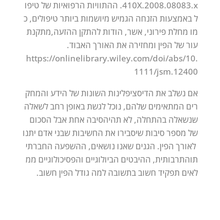
410X.2008.08083.x
.
ההתוויות
הרפואיות
של
טיפו
ל
באמצעות
הזנחה
הגמיש
מיושמות
ביותר
טיפולים,
כ
מו
מחלת
פירוני,
אשר,
הודות
להתקן
ההזעה,
מתקנת
עור
של
הפין
ומחזירה
את
האורך
האבוד.
https://onlinelibrary.wiley.com/doi/abs/10.
1111/jsm.12400
אם
נשלב
את
הדיסציפלינות
השונות
של
הידע
והמחק
רים
המתאימים
שלהם,
נוכל
לגשת
באופן
רחב
לשאלה
שנשאלה
בהתחלה,
לא
תהיה
סיבה
אחת
אבל
הסכום
של
מספר
סיבות
שיסבירו
את
החשיבות
שבני
אדם
יתנו
לאורך
הפין.
הגנים
שאנו
נושאים,
ההשפעה
החברתי
ת
והתרבותית,
ההיבטים
הביולוגיים
והפסיכולוגיים
ממ
לאים
תפקיד
חשוב
בתשובה
למה
גודל
הפין
חשוב.