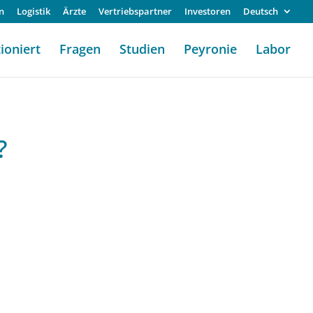
n
Logistik
Ärzte
Vertriebspartner
Investoren
Deutsch
ioniert
Fragen
Studien
Peyronie
Labor
?