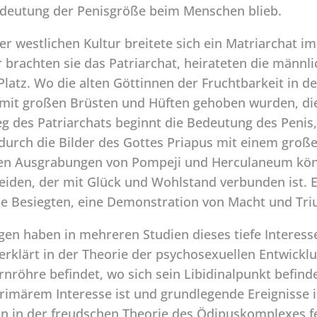
edeutung der Penisgröße beim Menschen blieb.
der westlichen Kultur breitete sich ein Matriarchat i
 brachten sie das Patriarchat, heirateten die männl
Platz. Wo die alten Göttinnen der Fruchtbarkeit in d
t großen Brüsten und Hüften gehoben wurden, die 
eg des Patriarchats beginnt die Bedeutung des Peni
urch die Bilder des Gottes Priapus mit einem große
i den Ausgrabungen von Pompeji und Herculaneum kön
heiden, der mit Glück und Wohlstand verbunden ist. 
ie Besiegten, eine Demonstration von Macht und Tr
gen haben in mehreren Studien dieses tiefe Interes
 erklärt in der Theorie der psychosexuellen Entwickl
nröhre befindet, wo sich sein Libidinalpunkt befinde
primärem Interesse ist und grundlegende Ereignisse 
nn in der freudschen Theorie des Ödipuskomplexes f