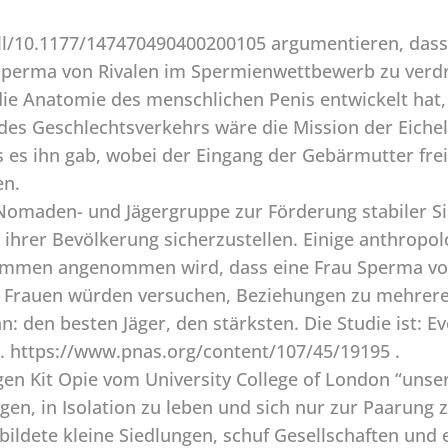
ll/10.1177/147470490400200105 argumentieren, dass 
 Sperma von Rivalen im Spermienwettbewerb zu verdr
ie Anatomie des menschlichen Penis entwickelt hat,
es Geschlechtsverkehrs wäre die Mission der Eichel
 es ihn gab, wobei der Eingang der Gebärmutter frei
en.
 Nomaden- und Jägergruppe zur Förderung stabiler 
 ihrer Bevölkerung sicherzustellen. Einige anthropol
tämmen angenommen wird, dass eine Frau Sperma vo
 Frauen würden versuchen, Beziehungen zu mehrere
 den besten Jäger, den stärksten. Die Studie ist: E
. https://www.pnas.org/content/107/45/19195 .
n Kit Opie vom University College of London “unser
en, in Isolation zu leben und sich nur zur Paarung 
d bildete kleine Siedlungen, schuf Gesellschaften un