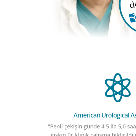

American Urological A
“Penil çekişin günde 4,5 ila 5,0 sa
ilişkin üç klinik çalışma bildirildi