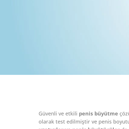
Güvenli ve etkili
penis büyütme
çözü
olarak test edilmiştir ve penis boyut