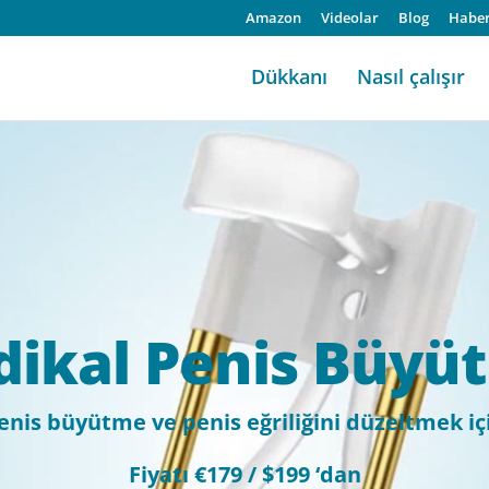
Amazon
Videolar
Blog
Haber
Dükkanı
Nasıl çalışır
ikal Penis Büyü
enis büyütme ve penis eğriliğini düzeltmek iç
Fiyatı €179 / $199 ‘dan