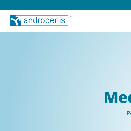
Med
P