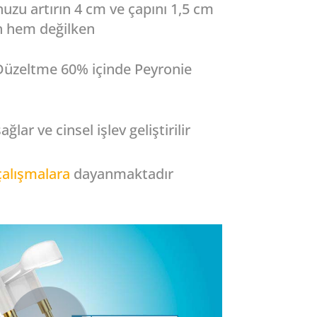
uzu artırın 4 cm ve çapını 1,5 cm
 hem değilken
i Düzeltme 60% içinde Peyronie
sağlar
ve
cinsel
işlev
geliştirilir
çalışmalara
dayanmaktadır