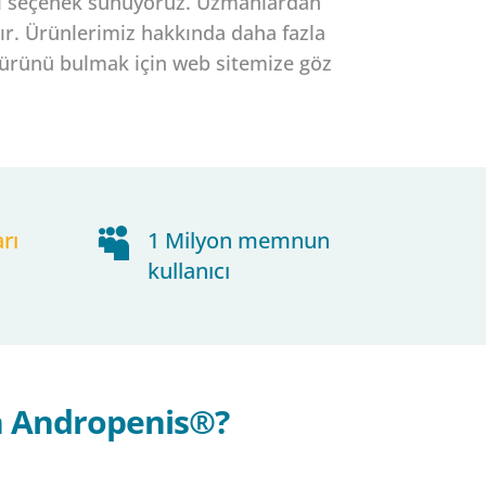
izi seçenek sunuyoruz. Uzmanlardan
r. Ürünlerimiz hakkında daha fazla
u ürünü bulmak için web sitemize göz
arı

1 Milyon memnun
kullanıcı
 Andropenis®?