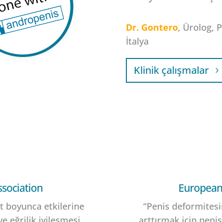
Dr. Gontero
, Ürolog, 
İtalya
Klinik çalışmalar
ssociation
European 
at boyunca etkilerine
“Penis deformites
 ve eğrilik iyileşmesi
arttırmak için penis