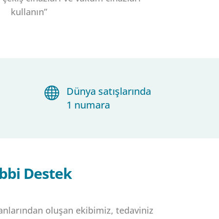
kullanın”

Dünya satışlarında
1 numara
ıbbi Destek
nlarından oluşan ekibimiz, tedaviniz