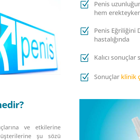
Z
Penis uzunluğun
hem erekteyken
Z
Penis Eğriliğin
hastalığında
Z
Kalıcı
sonuçlar
Z
Sonuçlar
klinik
nedir?
larına ve etkilerine
üşterilerine şu sözü