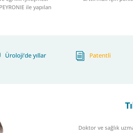
EYRONIE ile yapılan
Üroloji’de yıllar
i
Patentli
T
Doktor ve sağlık uzma