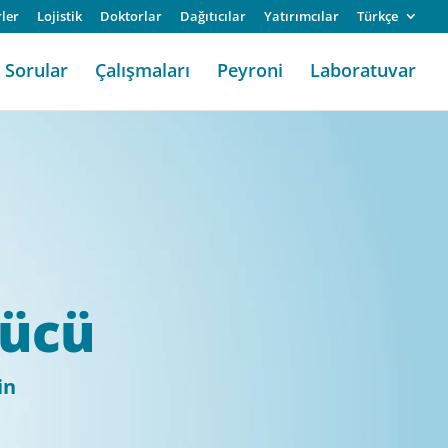
ler
Lojistik
Doktorlar
Dağıtıcılar
Yatırımcılar
Türkçe
Sorular
Çalışmaları
Peyroni
Laboratuvar
tücü
in