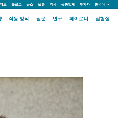
디오
블로그
뉴스
물류
의사
유통업체
투자자
한국어
샵
작동 방식
질문
연구
페이로니
실험실