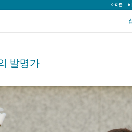
아마존
비
치의 발명가