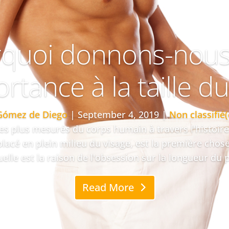
quoi donnons-nous
rtance à la taille d
Gómez de Diego
|
September 4, 2019
|
Non classifié(
s plus mesurés du corps humain à travers l'histoire 
placé en plein milieu du visage, est la première chos
elle est la raison de l'obsession sur la longueur du p
Read More