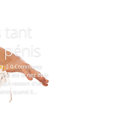
 tant
u pénis
e)
| 0 Comments
ont été le nez et le
e qui ressort d'un
énis quand il...