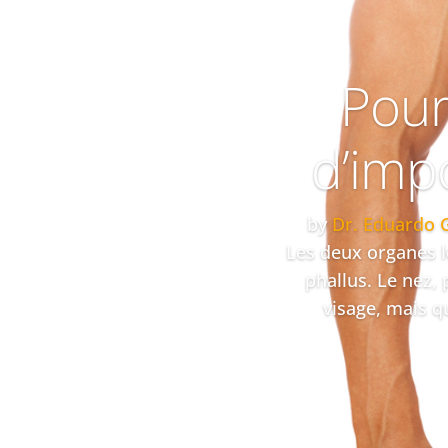
Pour
d’impo
by
Dr. Eduardo 
Les deux organes le
phallus. Le nez, 
visage, mais qu