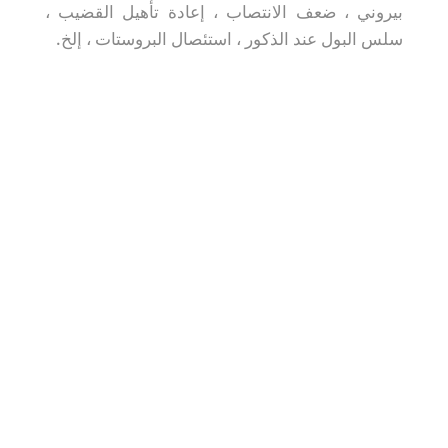
بيروني ، ضعف الانتصاب ، إعادة تأهيل القضيب ،
سلس البول عند الذكور ، استئصال البروستات ، إلخ.
Dr. Eduardo Gómez de Diego
إن أكثر الجهازين قسوة في جسد الإنسان ع